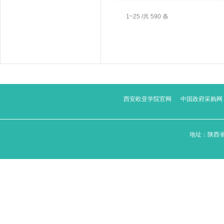
1~25 /共 590 条
西安欧亚学院官网
中国政府采购网
地址：陕西